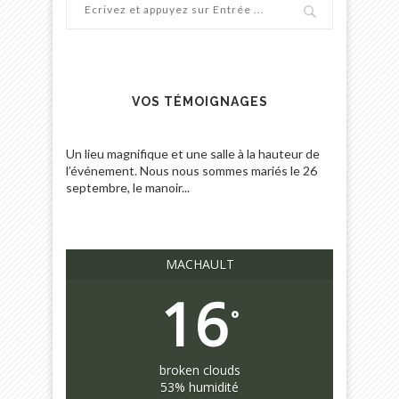
VOS TÉMOIGNAGES
Un lieu magnifique et une salle à la hauteur de
Nous venons de célébrer notre mariage dans
l’événement. Nous nous sommes mariés le 26
cet endroit magnifique ! Que dire de plus que ça
septembre, le manoir...
été un moment...
MACHAULT
16
°
broken clouds
53% humidité