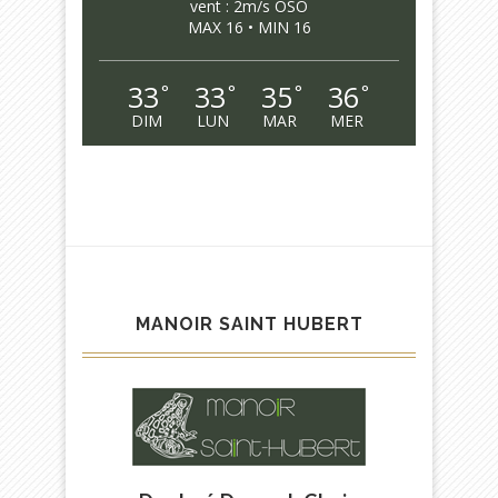
vent : 2m/s OSO
MAX 16 • MIN 16
33
33
35
36
°
°
°
°
DIM
LUN
MAR
MER
MANOIR SAINT HUBERT