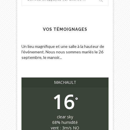
VOS TÉMOIGNAGES
Nous venons de célébrer notre mariage dans
cet endroit magnifique ! Que dire de plus que ça
été un moment...
MACHAULT
16
°
clear sky
68% humidité
vent : 3m/s NO