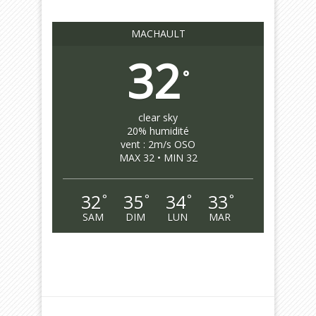
MACHAULT
32
°
clear sky
20% humidité
vent : 2m/s OSO
MAX 32 • MIN 32
32
35
34
33
°
°
°
°
SAM
DIM
LUN
MAR